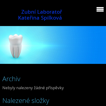
Zubní Laboratoř
Kateřina Spilková
Archiv
Nebyly nalezeny žádné příspěvky
Nalezené složky