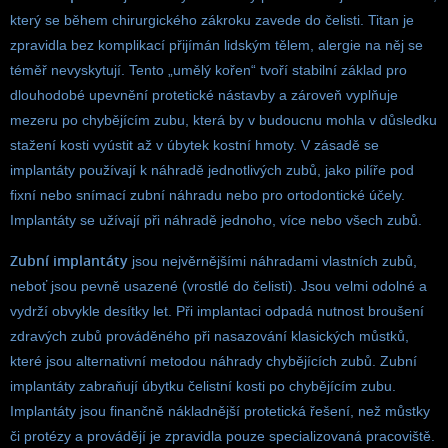
který se během chirurgického zákroku zavede do čelisti. Titan je
zpravidla bez komplikací přijímán lidským tělem, alergie na něj se
téměř nevyskytují. Tento „umělý kořen“ tvoří stabilní základ pro
dlouhodobé upevnění protetické nástavby a zároveň vyplňuje
mezeru po chybějícím zubu, která by v budoucnu mohla v důsledku
stažení kosti vyústit až v úbytek kostní hmoty. V zásadě se
implantáty používají k náhradě jednotlivých zubů, jako pilíře pod
fixní nebo snímací zubní náhradu nebo pro ortodontické účely.
Implantáty se užívají při náhradě jednoho, více nebo všech zubů.
Zubní implantáty
jsou nejvěrnějšími náhradami vlastních zubů,
neboť jsou pevně usazené (vrostlé do čelisti). Jsou velmi odolné a
vydrží obvykle desítky let. Při implantaci odpadá nutnost broušení
zdravých zubů prováděného při nasazování klasických můstků,
které jsou alternativní metodou náhrady chybějících zubů. Zubní
implantáty zabraňují úbytku čelistní kosti po chybějícím zubu.
Implantáty jsou finančně nákladnější protetická řešení, než můstky
či protézy a provádějí je zpravidla pouze specializovaná pracoviště.