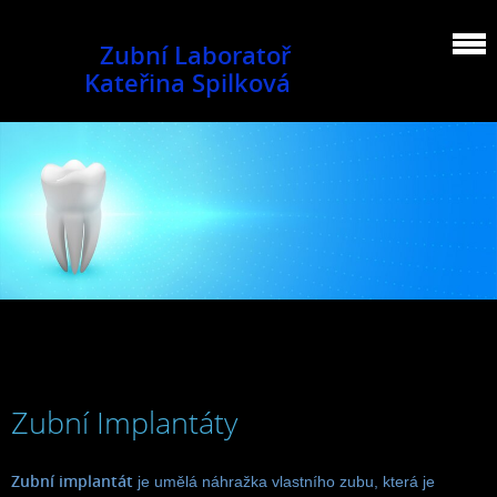
Zubní Laboratoř
Kateřina Spilková
Zubní Implantáty
Zubní implantát
je umělá náhražka vlastního zubu, která je