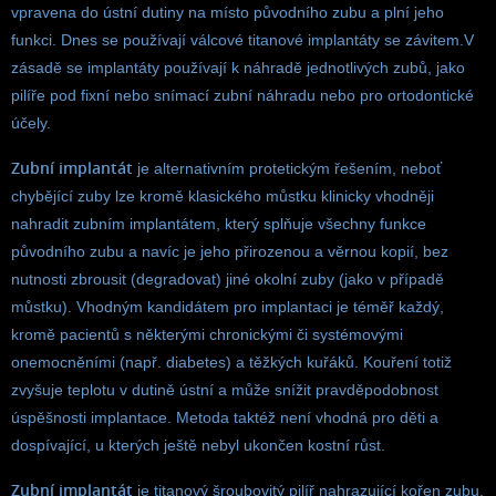
vpravena do ústní dutiny na místo původního zubu a plní jeho
funkci. Dnes se používají válcové titanové implantáty se závitem.V
zásadě se implantáty používají k náhradě jednotlivých zubů, jako
pilíře pod fixní nebo snímací zubní náhradu nebo pro ortodontické
účely.
Zubní implantát
je alternativním protetickým řešením, neboť
chybějící zuby lze kromě klasického můstku klinicky vhodněji
nahradit zubním implantátem, který splňuje všechny funkce
původního zubu a navíc je jeho přirozenou a věrnou kopií, bez
nutnosti zbrousit (degradovat) jiné okolní zuby (jako v případě
můstku). Vhodným kandidátem pro implantaci je téměř každý,
kromě pacientů s některými chronickými či systémovými
onemocněními (např. diabetes) a těžkých kuřáků. Kouření totiž
zvyšuje teplotu v dutině ústní a může snížit pravděpodobnost
úspěšnosti implantace. Metoda taktéž není vhodná pro děti a
dospívající, u kterých ještě nebyl ukončen kostní růst.
Zubní implantát
je titanový šroubovitý pilíř nahrazující kořen zubu,