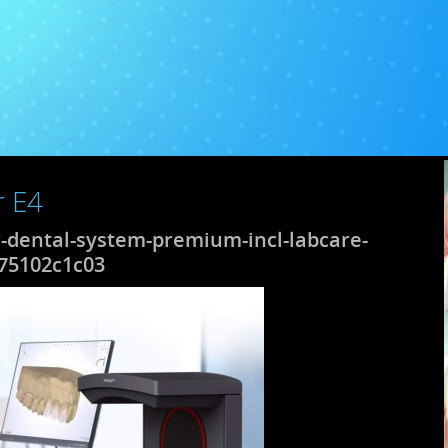
r E4
r-dental-system-premium-incl-labcare-
75102c1c03