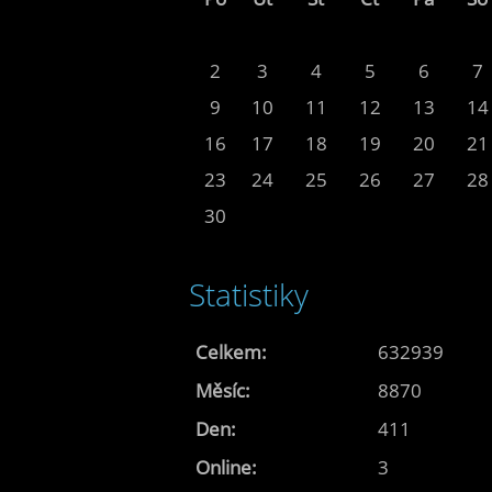
2
3
4
5
6
7
9
10
11
12
13
14
16
17
18
19
20
21
23
24
25
26
27
28
30
Statistiky
Celkem:
632939
Měsíc:
8870
Den:
411
Online:
3