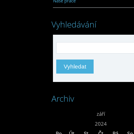
Naše práce
Vyhledávání
Archiv
<<
září
<<
2024
Po
Út
St
Čt
Pá
So