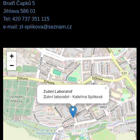
Bratří Čapků 5
Jihlava 586 01
Tel: 420 737 351 115
e-mail: zl-spilkova@seznam.cz
+
−
×
Zubní Laboratoř
Zubní laboratoř - Kateřina Spilková