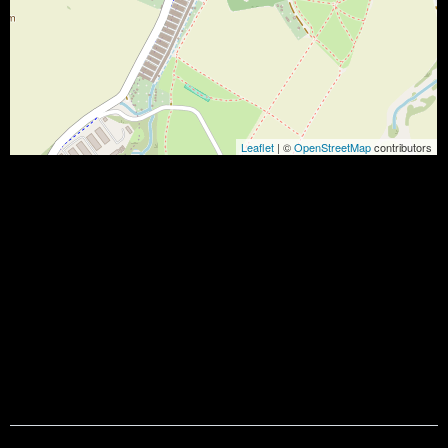
Leaflet
| ©
OpenStreetMap
contributors