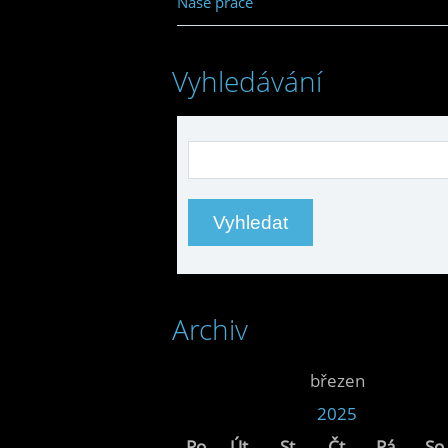
Naše práce
Vyhledávání
Archiv
<<
březen
<<
2025
Po
Út
St
Čt
Pá
So