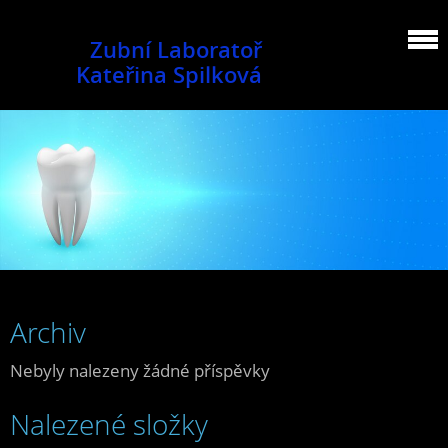
Zubní Laboratoř
Kateřina Spilková
Archiv
Nebyly nalezeny žádné příspěvky
Nalezené složky