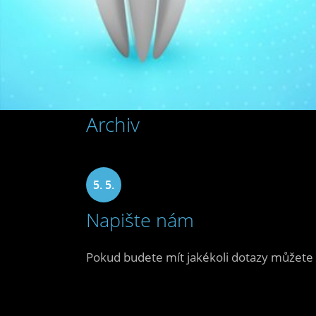
Archiv
5. 5.
Napište nám
2020
Pokud budete mít jakékoli dotazy můžete 