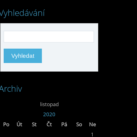
Vyhledávání
Archiv
<<
listopad
>>
<<
2020
>>
Po
Út
St
Čt
Pá
So
Ne
1