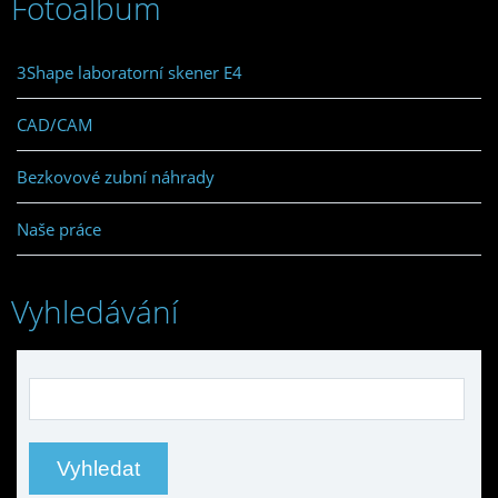
Fotoalbum
3Shape laboratorní skener E4
CAD/CAM
Bezkovové zubní náhrady
Naše práce
Vyhledávání