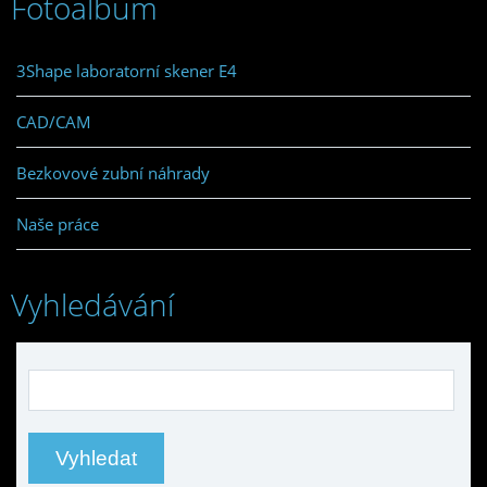
Fotoalbum
3Shape laboratorní skener E4
CAD/CAM
Bezkovové zubní náhrady
Naše práce
Vyhledávání