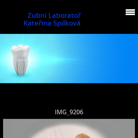
Zubní Laboratoř
Kateřina Spilková
IMG_9206