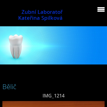
Zubní Laboratoř
Kateřina Spilková
Bělič
IMG_1214