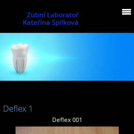
Zubní Laboratoř
Kateřina Spilková
Deflex 1
Deflex 001