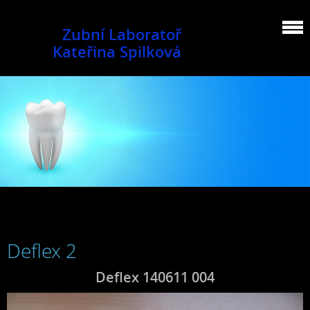
Zubní Laboratoř
Kateřina Spilková
Deflex 2
Deflex 140611 004