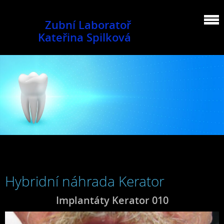
Zubní Laboratoř
Kateřina Spilková
Hybridní náhrada Kerator
Implantáty Kerator 010