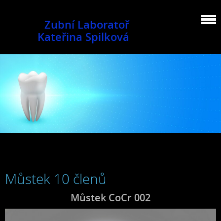
Zubní Laboratoř
Kateřina Spilková
Můstek 10 členů
Můstek CoCr 002