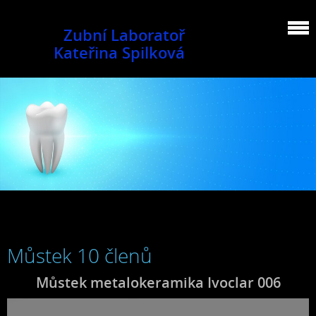
Zubní Laboratoř
Kateřina Spilková
Můstek 10 členů
Můstek metalokeramika Ivoclar 006