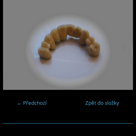
← Předchozí
Zpět do složky