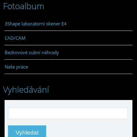
Fotoalbum
3Shape laboratorní skener E4
CAD/CAM
Bezkovové zubní náhrady
Naše práce
Vyhledávání