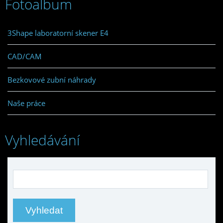
Fotoalbum
3Shape laboratorní skener E4
CAD/CAM
Bezkovové zubní náhrady
Naše práce
Vyhledávání