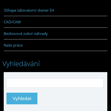
3Shape laboratorní skener E4
CAD/CAM
Bezkovové zubní náhrady
Naše práce
Vyhledávání