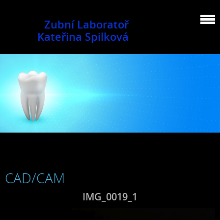
Zubní Laboratoř
Kateřina Spilková
CAD/CAM
IMG_0019_1