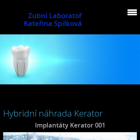
Zubní Laboratoř
Kateřina Spilková
Hybridní náhrada Kerator
Implantáty Kerator 001