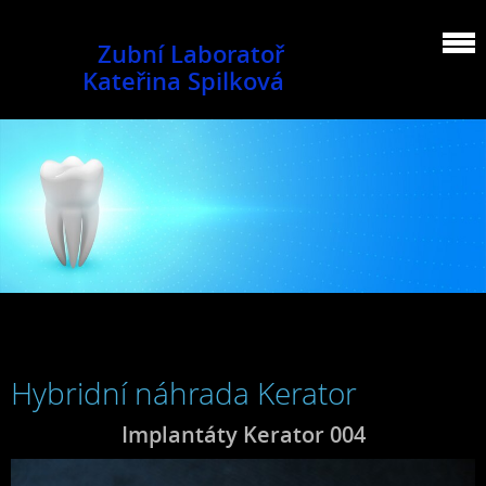
Zubní Laboratoř
Kateřina Spilková
Hybridní náhrada Kerator
Implantáty Kerator 004