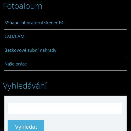
Fotoalbum
3Shape laboratorní skener E4
CAD/CAM
Bezkovové zubní náhrady
Naše práce
Vyhledávání