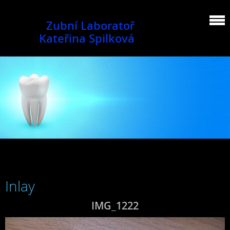
Zubní Laboratoř
Kateřina Spilková
Inlay
IMG_1222