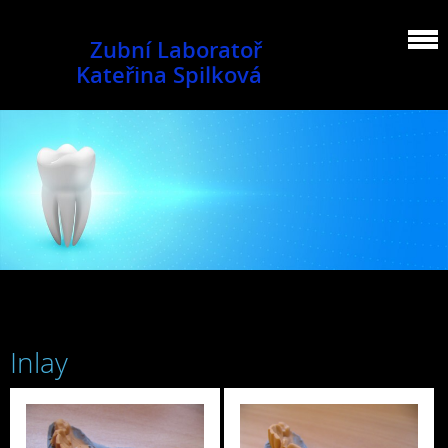
Zubní Laboratoř
Kateřina Spilková
Inlay