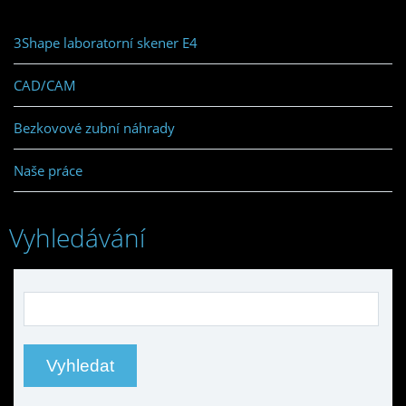
3Shape laboratorní skener E4
CAD/CAM
Bezkovové zubní náhrady
Naše práce
Vyhledávání