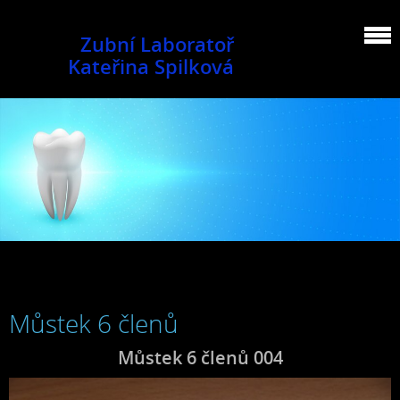
Zubní Laboratoř
Kateřina Spilková
Můstek 6 členů
Můstek 6 členů 004