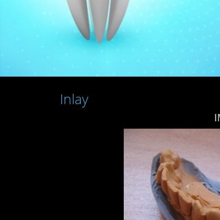
Inlay
I