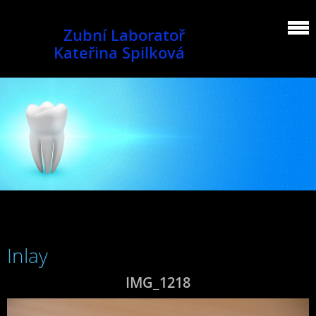
Zubní Laboratoř
Kateřina Spilková
Inlay
IMG_1218